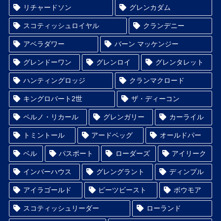
リチャードソン
グレンカダム
スコティッシュロイヤル
クランデニー
アベラダワー
バーン マッケンジー
グレンドーワン
グレンロイ
グレンタレット
ハンティングロッジ
クランマクロード
キングロバート2世
ザ・ディーコン
ペルノ・リカール
グレンガリー
カーライル
トミントール
アードベッグ
オールドパー
ベル
パスポート
ローダーズ
アイリーク
インバーハウス
グレングラント
ディンプル
アイラゴールド
ピーツビースト
ボウモア
スコティッシュリーダー
ローランド