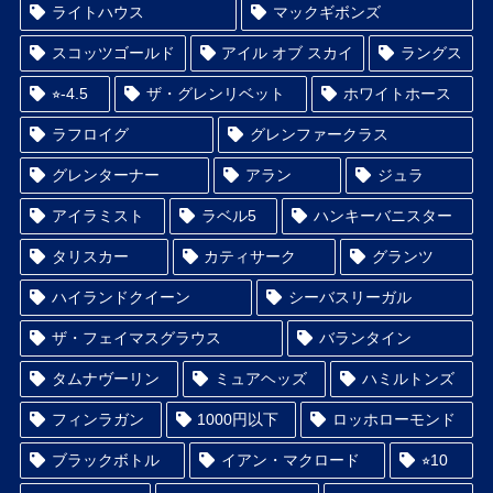
ライトハウス
マックギボンズ
スコッツゴールド
アイル オブ スカイ
ラングス
⭐︎-4.5
ザ・グレンリベット
ホワイトホース
ラフロイグ
グレンファークラス
グレンターナー
アラン
ジュラ
アイラミスト
ラベル5
ハンキーバニスター
タリスカー
カティサーク
グランツ
ハイランドクイーン
シーバスリーガル
ザ・フェイマスグラウス
バランタイン
タムナヴーリン
ミュアヘッズ
ハミルトンズ
フィンラガン
1000円以下
ロッホローモンド
ブラックボトル
イアン・マクロード
⭐︎10