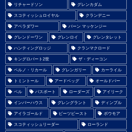
リチャードソン
グレンカダム
スコティッシュロイヤル
クランデニー
アベラダワー
バーン マッケンジー
グレンドーワン
グレンロイ
グレンタレット
ハンティングロッジ
クランマクロード
キングロバート2世
ザ・ディーコン
ペルノ・リカール
グレンガリー
カーライル
トミントール
アードベッグ
オールドパー
ベル
パスポート
ローダーズ
アイリーク
インバーハウス
グレングラント
ディンプル
アイラゴールド
ピーツビースト
ボウモア
スコティッシュリーダー
ローランド