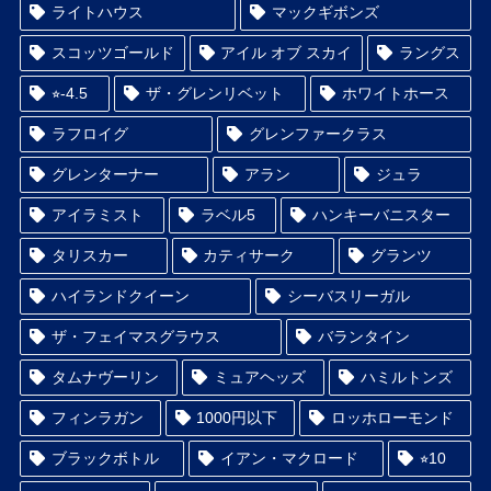
ライトハウス
マックギボンズ
スコッツゴールド
アイル オブ スカイ
ラングス
⭐︎-4.5
ザ・グレンリベット
ホワイトホース
ラフロイグ
グレンファークラス
グレンターナー
アラン
ジュラ
アイラミスト
ラベル5
ハンキーバニスター
タリスカー
カティサーク
グランツ
ハイランドクイーン
シーバスリーガル
ザ・フェイマスグラウス
バランタイン
タムナヴーリン
ミュアヘッズ
ハミルトンズ
フィンラガン
1000円以下
ロッホローモンド
ブラックボトル
イアン・マクロード
⭐︎10