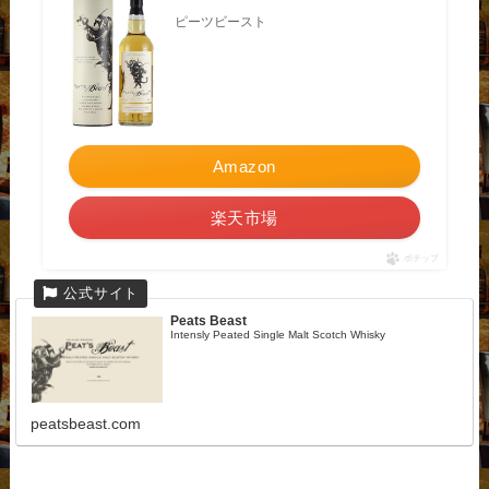
ピーツビースト
Amazon
楽天市場
ポチップ
Peats Beast
Intensly Peated Single Malt Scotch Whisky
peatsbeast.com