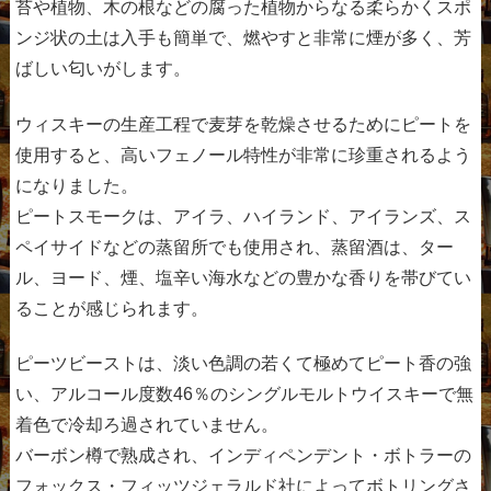
苔や植物、木の根などの腐った植物からなる柔らかくスポ
ンジ状の土は入手も簡単で、燃やすと非常に煙が多く、芳
ばしい匂いがします。
ウィスキーの生産工程で麦芽を乾燥させるためにピートを
使用すると、高いフェノール特性が非常に珍重されるよう
になりました。
ピートスモークは、アイラ、ハイランド、アイランズ、ス
ペイサイドなどの蒸留所でも使用され、蒸留酒は、ター
ル、ヨード、煙、塩辛い海水などの豊かな香りを帯びてい
ることが感じられます。
ピーツビーストは、淡い色調の若くて極めてピート香の強
い、アルコール度数46％のシングルモルトウイスキーで無
着色で冷却ろ過されていません。
バーボン樽で熟成され、インディペンデント・ボトラーの
フォックス・フィッツジェラルド社によってボトリングさ