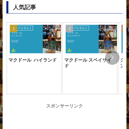
人気記事
シングルモルト
シングルモルト
シ
マクドール ハイランド
マクドール スペイサイ
クラ
ド
ン
スポンサーリンク