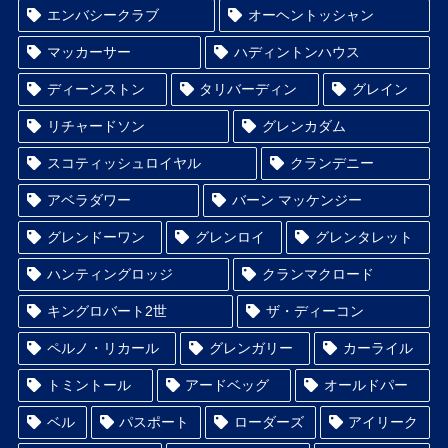
エンバシークラブ
オーヘントッシャン
マッカーサー
ハディントンハウス
ディーンストン
タリバーディン
グレイン
リチャードソン
グレンカダム
スコティッシュロイヤル
クランデニー
アベラダワー
バーン マッケンジー
グレンドーワン
グレンロイ
グレンタレット
ハンティングロッジ
クランマクロード
キングロバート2世
ザ・ディーコン
ペルノ・リカール
グレンガリー
カーライル
トミントール
アードベッグ
オールドパー
ベル
パスポート
ローダーズ
アイリーク