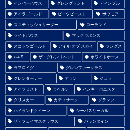
インバーハウス
グレングラント
ディンプル
アイラゴールド
ピーツビースト
ボウモア
スコティッシュリーダー
ローランド
ライトハウス
マックギボンズ
スコッツゴールド
アイル オブ スカイ
ラングス
⭐︎-4.5
ザ・グレンリベット
ホワイトホース
ラフロイグ
グレンファークラス
グレンターナー
アラン
ジュラ
アイラミスト
ラベル5
ハンキーバニスター
タリスカー
カティサーク
グランツ
ハイランドクイーン
シーバスリーガル
ザ・フェイマスグラウス
バランタイン