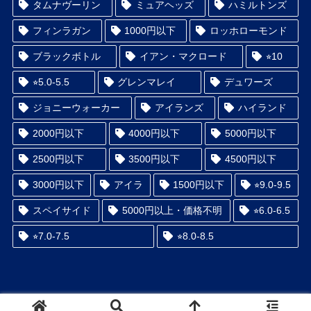
タムナヴーリン
ミュアヘッズ
ハミルトンズ
フィンラガン
1000円以下
ロッホローモンド
ブラックボトル
イアン・マクロード
⭐︎10
⭐︎5.0-5.5
グレンマレイ
デュワーズ
ジョニーウォーカー
アイランズ
ハイランド
2000円以下
4000円以下
5000円以下
2500円以下
3500円以下
4500円以下
3000円以下
アイラ
1500円以下
⭐︎9.0-9.5
スペイサイド
5000円以上・価格不明
⭐︎6.0-6.5
⭐︎7.0-7.5
⭐︎8.0-8.5
© 2020 cask.blue【カスクブルー】.