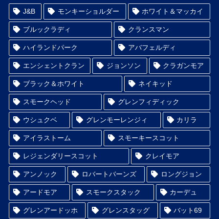
J&B
モンキーショルダー
ホワイト＆マッカイ
ブルックラディ
クランスマン
ハイランドパーク
アバフェルディ
エンシェントクラン
ジョンソン
クラガンモア
ブラック＆ホワイト
ネイキッド
スモークヘッド
グレンフィディック
ウシュクベ
グレンモーレンジィ
カリラ
アイラストーム
スモーキースコット
レジェンダリースコット
クレイモア
アンノック
ロバートバーンズ
ロングジョン
アードモア
スモークスタック
カーデュ
グレンアードッホ
グレンスタッグ
バット69